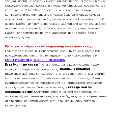
специальности), 90 базовых листов для планирования (белые в точку,
фокус день plan day), доска для рисования (стирающая поверхность) и
календарь на 2026-2027гг, трекеры на 30 листов (календарь
конференций,трекер привычек, колесо баланса, словарь, номера
телефонов), блоки на месяц 6л, блоки на неделю 18 л, шаблоны (50
листов: шаблон для изучения языков, шаблон для записи ЛС, шаблон
для записи заболеваний, шаблон для конспектов, универсальный
шаблон для осмотра пациентов, универсальная коробка-бокс с
ячейками, шубер.
Вы можете собрать свой медпланер по вашему вкусу.
Если у тебя уже есть вышеперечисленное и ты хочешь другие блоки
по отдельности, или только вкладыши и тд, то можно выбрать тут
СОБЕРИ САМ МЕДПЛАНЕР - MEDCARDS
Есть блочные листы
(листы в точку, planday, фокус-день, неделя,
месяц, календари конференций и тд).
Шаблоны (бланки),
это
идеальные шаблоны для самостоятельного заполнения. По анатомии,
гистологии, для записей ЛС, заболеваний, невр статуса и тд. Можно
купить отдельно так же перьевую ручку с картриджами, фломастер,
доску для рисования. Отдельное место для
вкладышей по
специальностям!
Компактно, ёмко о каждом заболевании на 1
листочке. И дополнительно всегда можно будет докупить zip-пакетики
для визиток, рецептов, с застежкой, а так же линейку, актуальный
календарь итд