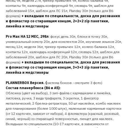
месяц 9л, неделя 27л, трекер привычек 9л, колесо баланса 9л,
контакты 9л, календарь конференций 9л, словарь 9л, шаблон для
заболеваний 15л, шаблон для ЛС 15л, Planday 30л (только для В6
формата)
+ вкладыши по специальности, доска для рисования
и фломастер со стирающим концом, 2+2+2 zip пакетики,
линейка и медстикеры
Pro Max НА 12 МЕС, 298л
: фокус день 30л, блоки в точку 30л,
универсальный осмотр 20л, для конспектов 20л, изучение языков 20л,
месяц 12л, неделя 36л, трекер привычек 12л, колесо баланса 12л,
контакты 12л, календарь конференций 12л, словарь 12л, шаблон для
заболеваний 20л, шаблон для ЛС 20л, Planday 30л (только для В6
формата)
+ вкладыши по специальности, доска для рисования
и фломастер со стирающим концом, 3+3+3 zip пакетики,
линейка и медстикеры
PLANNERBOX Версия. (
система боксов - смотрите 3 фото)
Состав планербокса (В6 и А5):
Обложка (цвет на выбор), 3 зип-файла с кармашками и линейка,
листовка, ручка, 3 вида трафарета, 3 скрепки, 1 фиксатор
металлический, 2 брелка-ретрактора, 50 шт наклейки, комбо наклеек
для планирования (более 1000 штук), маленькие карманные карточки
(от 12 карточек, зависит от набора), 4 фломастера (красный, розовый,
синий, черный) со стирающей поверхностью, пинцет для наклеек.
Вкладыши по специальности (10-17 карточек, в зависимости от