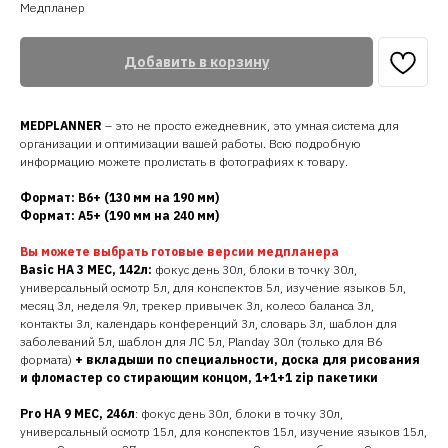
Медпланер
Добавить в корзину
MEDPLANNER
– это не просто ежедневник, это умная система для
организации и оптимизации вашей работы. Всю подробную
информацию можете пролистать в фотографиях к товару.
Формат: В6+ (130 мм на 190 мм)
Формат: А5+ (190 мм на 240 мм)
Вы можете выбрать готовые версии медпланера
Basic НА 3 МЕС, 142л:
фокус день 30л, блоки в точку 30л,
универсальный осмотр 5л, для конспектов 5л, изучение языков 5л,
месяц 3л, неделя 9л, трекер привычек 3л, колесо баланса 3л,
контакты 3л, календарь конференций 3л, словарь 3л, шаблон для
заболеваний 5л, шаблон для ЛС 5л, Planday 30л (только для В6
формата)
+ вкладыши по специальности, доска для рисования
и фломастер со стирающим концом, 1+1+1 zip пакетики
Pro НА 9 МЕС, 246л
: фокус день 30л, блоки в точку 30л,
универсальный осмотр 15л, для конспектов 15л, изучение языков 15л,