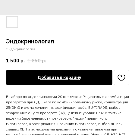
Эндокринология
Эндокринология
1 500
р.
1 850
р.
Добавить в корзину
В наборе по эндокринологии 20 шкал/схем: Рациональная комбинация
препаратов при СД, шкала по комбинированному риску, концентрации
25(OH)D и схема лечения, классификация зоба, EU-TIRADS, выбор
сахароснижающего препарата (3х), целевые уровни HbA1c, тактика
ведения беременных с гипотиреозом, "маски" первичного
гипотиреоза, классификация и лечение гипотиреоза, выбор ЛП при
стадиях ХБП и их механизмы действия, показатель гликемии при
цельной капиллярной крови и венозной плазме (Норма, СД, НТГ, НГТ,