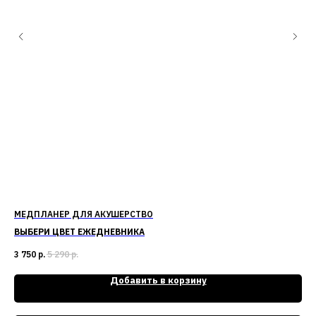
МЕДПЛАНЕР ДЛЯ АКУШЕРСТВО
МЕ
ВЫБЕРИ ЦВЕТ ЕЖЕДНЕВНИКА
ВЫ
3 750
р.
5 290
р.
3 7
Добавить в корзину