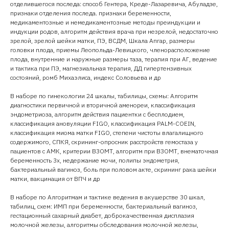
отделившегося последа: способ Гентера, Креде-Лазаревича, Абуладзе,
признаки отделения последа. признаки беременности,
медикаментозные и немедикаментозные методы преиндукции и
индукции родов, алгоритм действия врача при незрелой, недостаточно
зрелой, зрелой шейки матки, ПЭ, ВСДМ, Шкала Апгар, размеры
головки плода, приемы Леопольда-Левицкого, членорасположение
плода, внутренние и наружные размеры таза, терапия при АГ, ведение
и тактика при ПЭ, магнезиальная терапия, ДД гипертензивных
состояний, ромб Михаэлиса, индекс Соловьева и др
В наборе по гинекологии 24 шкалы, табилицы, схемы: Алгоритм
диагностики первичной и вторичной аменореи, классификация
эндометриоза, алгоритм действия пациентки с бесплодием,
классификация ановуляции FIGO, классификация PALM-COEIN,
классификация миома матки FIGO, степени чистоты влагалищного
содержимого, СПКЯ, скрининг-опросник расстройств гемостаза у
пациентов с АМК, критерии ВЗОМТ, алгоритм при ВЗОМТ, внематочная
беременность 3х, недержание мочи, полипы эндометрия,
бактериальный вагиноз, боль при половом акте, скрининг рака шейки
матки, вакцинация от ВПЧ и др
В наборе по Алгоритмам и тактике ведения в акушерстве 30 шкал,
табилиц, схем: ИМП при беременности, бактериальный вагиноз,
гестационный сахарный диабет, доброкачественная дисплазия
молочной железы, алгоритмы обследования молочной железы,