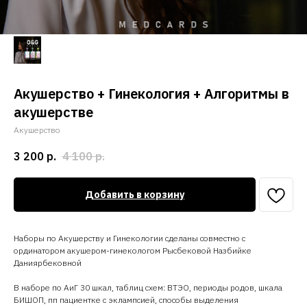
Акушерство + Гинекология + Алгоритмы в
акушерстве
Акушерство
3 200
р.
4 100
р.
Добавить в корзину
Наборы по Акушерству и Гинекологии сделаны совместно с
ординатором акушером-гинекологом Рысбековой Назбийке
Даниярбековной
В наборе по АиГ 30 шкал, таблиц схем: ВТЭО, периоды родов, шкала
БИШОП, пп пациентке с эклампсией, способы выделения