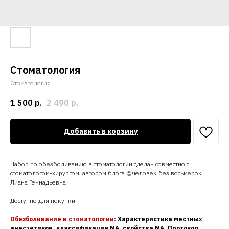
Стоматология
Стоматология
1 500
р.
2 490
р.
Добавить в корзину
Набор по обезболиванию в стоматологии сделан совместно с
стоматологом-хирургом, автором блога @человек без восьмерок
Лиана Геннадьевна
Доступно для покупки
Обезболивание в стоматологии:
Характеристика местных
анестетиков, классификация МА, свойства МА, Протокол