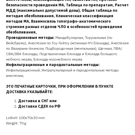
безопасности проведения МА, Таблица по препаратам, Расчет
МДД (максимально допустимой дозы), Общая таблица по
методам обезболивания, Клиническая классификация
методов МА, Взаимосвязь топографо-анатомического
строения разных отделов ЧЛО и особенностей проведения
обезболивания,
Проводниковые методы:
Мандибулярная, Торусальная (по
Вейсбрему), Анестезия по Гоу-Гейтсу (истинная НЧ блокада), Анестезия
по Вазирани-Акинози, Подбородочная (ментальная), Щечная, ПВА/
СВА/ЗВА блокады, Подглазничная блокада и блокада большого
небного нерва, Блокада носонебного нерва
Инфильтрационные и пародонтальные методы:
Инфильтрационный, Интрапульпарный и пародонтальные методы
анестезии,
ЭТО ПЕЧАТНЫЕ КАРТОЧКИ, ПРИ ОФОРМЛЕНИИ В ПУНКТЕ
ДОСТАВКА УКАЗЫВАЙТЕ:
Доставка в СНГ или
Доставка СДЕК по РФ
LxWxH: 100x70x30 mm
Weight: 70 g